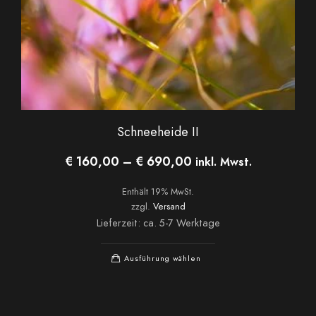
Schneeheide II
Preisspanne:
€
160,00
–
€
690,00
inkl. Mwst.
€ 160,00
bis
Enthält 19% MwSt.
€ 690,00
zzgl.
Versand
Lieferzeit: ca. 5-7 Werktage
Dieses
Ausführung wählen
Produkt
weist
mehrere