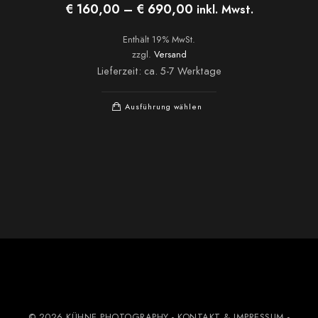
Preisspanne:
€
160,00
–
€
690,00
inkl. Mwst.
€ 160,00
bis
Enthält 19% MwSt.
€ 690,00
zzgl.
Versand
Lieferzeit: ca. 5-7 Werktage
Dieses
Ausführung wählen
Produkt
weist
mehrere
Varianten
auf.
Die
Optionen
können
auf
der
Produktseite
© 2026 KÜHNE PHOTOGRAPHY
- KONTAKT & IMPRESSUM
-