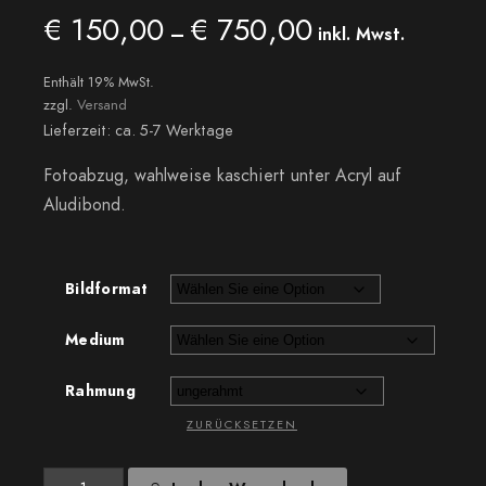
€
150,00
€
750,00
Preisspanne:
–
inkl. Mwst.
€ 150,00
bis
Enthält 19% MwSt.
€ 750,00
zzgl.
Versand
Lieferzeit: ca. 5-7 Werktage
Fotoabzug, wahlweise kaschiert unter Acryl auf
Aludibond.
Bildformat
Medium
Rahmung
ZURÜCKSETZEN
Tau