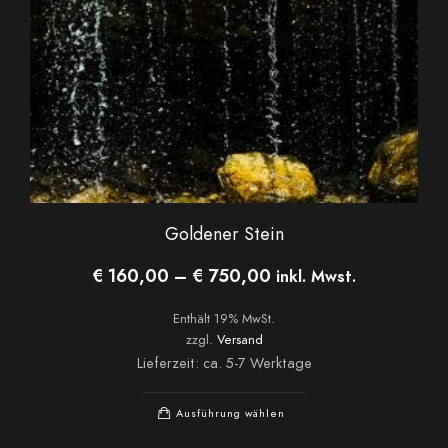
Produktseite
gewählt
werden
Goldener Stein
Preisspanne:
€
160,00
–
€
750,00
inkl. Mwst.
€ 160,00
bis
Enthält 19% MwSt.
€ 750,00
zzgl.
Versand
Lieferzeit: ca. 5-7 Werktage
Dieses
Ausführung wählen
Produkt