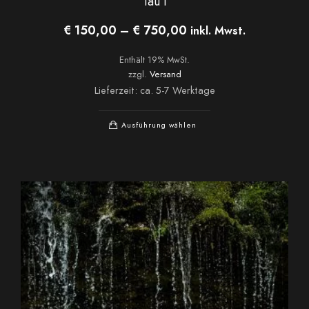
Tau I
Preisspanne:
€
150,00
–
€
750,00
inkl. Mwst.
€ 150,00
bis
Enthält 19% MwSt.
€ 750,00
zzgl.
Versand
Lieferzeit: ca. 5-7 Werktage
Dieses
Ausführung wählen
Produkt
weist
mehrere
Varianten
auf.
Die
Optionen
können
auf
der